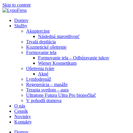
Skip to content
Domov
Služby
Akupiercing
Následná starostlivosť
Trvalá depilácia
Kozmetické ošetrenie
Formovanie tela
Formovanie tela – Odbúravanie tukov
Wiener Kosmetikum
Ošetrenia tváre
Akné
Lymfodrenáž
Regenerácia – masáže
Terapia svetlom – aura
Ultratone Futura Ultra Pro biopočítač
V pohodlí domova
O nás
Cenník
Novinky
Kontakty
Domov