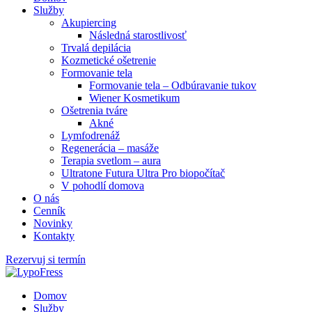
Služby
Akupiercing
Následná starostlivosť
Trvalá depilácia
Kozmetické ošetrenie
Formovanie tela
Formovanie tela – Odbúravanie tukov
Wiener Kosmetikum
Ošetrenia tváre
Akné
Lymfodrenáž
Regenerácia – masáže
Terapia svetlom – aura
Ultratone Futura Ultra Pro biopočítač
V pohodlí domova
O nás
Cenník
Novinky
Kontakty
Rezervuj si termín
Domov
Služby