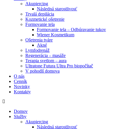
Akupiercing
Následná starostlivosť
Trvalá depilácia
Kozmetické ošetrenie
Formovanie tela
Formovanie tela – Odbúravanie tukov
Wiener Kosmetikum
Ošetrenia tváre
Akné
Lymfodrenáž
Regenerácia – masáže
Terapia svetlom – aura
Ultratone Futura Ultra Pro biopočítač
V pohodlí domova
O nás
Cenník
Novinky
Kontakty
Domov
Služby
Akupiercing
Následná starostlivosť