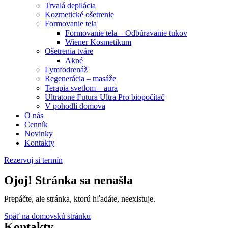
Trvalá depilácia
Kozmetické ošetrenie
Formovanie tela
Formovanie tela – Odbúravanie tukov
Wiener Kosmetikum
Ošetrenia tváre
Akné
Lymfodrenáž
Regenerácia – masáže
Terapia svetlom – aura
Ultratone Futura Ultra Pro biopočítač
V pohodlí domova
O nás
Cenník
Novinky
Kontakty
Rezervuj si termín
Ojoj! Stránka sa nenašla
Prepáčte, ale stránka, ktorú hľadáte, neexistuje.
Späť na domovskú stránku
Kontakty