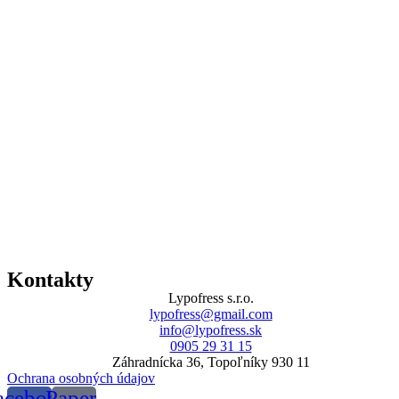
Kontakty
Lypofress s.r.o.
lypofress@gmail.com
info@lypofress.sk
0905 29 31 15
Záhradnícka 36, Topoľníky 930 11
Ochrana osobných údajov
acebook-
Paper-