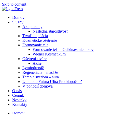
Skip to content
Domov
Služby
Akupiercing
Následná starostlivosť
Trvalá depilácia
Kozmetické ošetrenie
Formovanie tela
Formovanie tela – Odbúravanie tukov
Wiener Kosmetikum
Ošetrenia tváre
Akné
Lymfodrenáž
Regenerácia – masáže
Terapia svetlom – aura
Ultratone Futura Ultra Pro biopočítač
V pohodlí domova
O nás
Cenník
Novinky
Kontakty
Domov