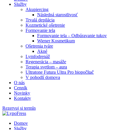
Služby
Akupiercing
Následná starostlivosť
Trvalá depilácia
Kozmetické ošetrenie
Formovanie tela
Formovanie tela – Odbúravanie tukov
Wiener Kosmetikum
Ošetrenia tváre
Akné
Lymfodrenáž
Regenerácia – masáže
Terapia svetlom – aura
Ultratone Futura Ultra Pro biopočítač
V pohodlí domova
O nás
Cenník
Novinky
Kontakty
Rezervuj si termín
Domov
Služby