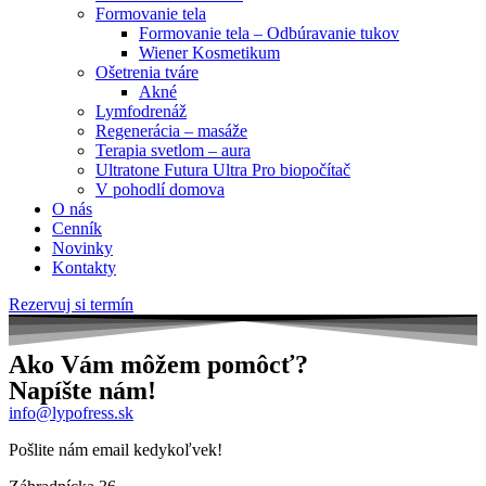
Formovanie tela
Formovanie tela – Odbúravanie tukov
Wiener Kosmetikum
Ošetrenia tváre
Akné
Lymfodrenáž
Regenerácia – masáže
Terapia svetlom – aura
Ultratone Futura Ultra Pro biopočítač
V pohodlí domova
O nás
Cenník
Novinky
Kontakty
Rezervuj si termín
Ako Vám môžem pomôcť?
Napíšte nám!
info@lypofress.sk
Pošlite nám email kedykoľvek!