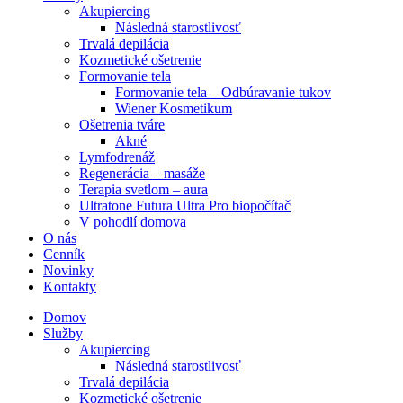
Akupiercing
Následná starostlivosť
Trvalá depilácia
Kozmetické ošetrenie
Formovanie tela
Formovanie tela – Odbúravanie tukov
Wiener Kosmetikum
Ošetrenia tváre
Akné
Lymfodrenáž
Regenerácia – masáže
Terapia svetlom – aura
Ultratone Futura Ultra Pro biopočítač
V pohodlí domova
O nás
Cenník
Novinky
Kontakty
Domov
Služby
Akupiercing
Následná starostlivosť
Trvalá depilácia
Kozmetické ošetrenie